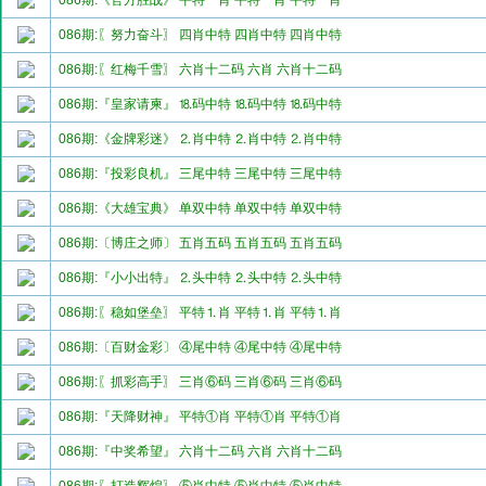
086期:《官方胜战》 平特一肖 平特一肖 平特一肖
086期:〖努力奋斗〗 四肖中特 四肖中特 四肖中特
086期:〖红梅千雪〗 六肖十二码 六肖 六肖十二码
086期:『皇家请柬』 ⒙码中特 ⒙码中特 ⒙码中特
086期:《金牌彩迷》 ⒉肖中特 ⒉肖中特 ⒉肖中特
086期:『投彩良机』 三尾中特 三尾中特 三尾中特
086期:《大雄宝典》 单双中特 单双中特 单双中特
086期:〔博庄之师〕 五肖五码 五肖五码 五肖五码
086期:『小小出特』 ⒉头中特 ⒉头中特 ⒉头中特
086期:〖稳如堡垒〗 平特⒈肖 平特⒈肖 平特⒈肖
086期:〔百财金彩〕 ④尾中特 ④尾中特 ④尾中特
086期:〖抓彩高手〗 三肖⑥码 三肖⑥码 三肖⑥码
086期:『天降财神』 平特①肖 平特①肖 平特①肖
086期:『中奖希望』 六肖十二码 六肖 六肖十二码