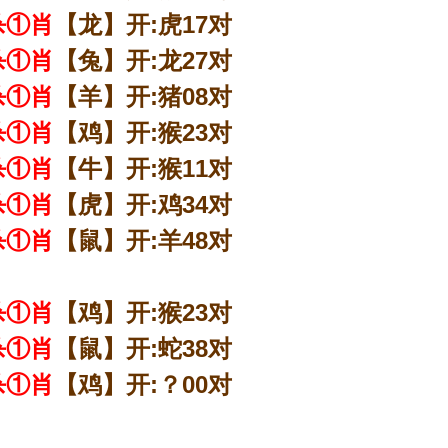
杀①肖
【龙】开:虎17对
杀①肖
【兔】开:龙27对
杀①肖
【羊】开:猪08对
杀①肖
【鸡】开:猴23对
杀①肖
【牛】开:猴11对
杀①肖
【虎】开:鸡34对
杀①肖
【鼠】开:羊48对
杀①肖
【鸡】开:猴23对
杀①肖
【鼠】开:蛇38对
杀①肖
【鸡】开:？00对