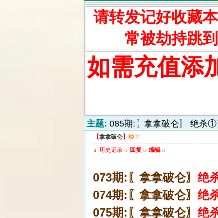
请转发记好收藏本站网
常被劫持跳到
如需充值添
主题:
085期:〖拿拿破仑〗 绝杀
【
拿拿破仑
】
楼主
u
历史记录
u
回复
u
编辑
u
073期:〖拿拿破仑〗
绝
074期:〖拿拿破仑〗
绝
075期:〖拿拿破仑〗
绝