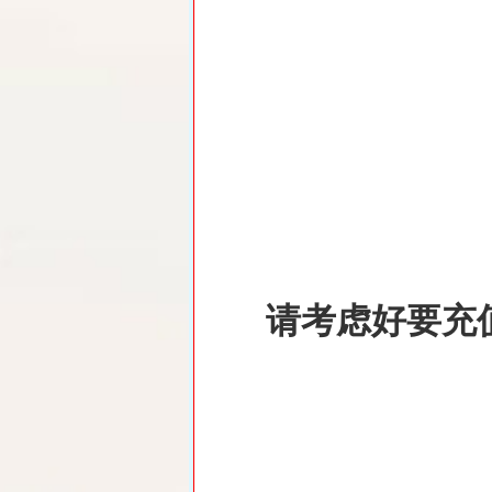
请考虑好要充