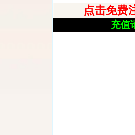
点击免费
充值