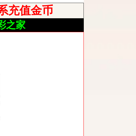
系充值金币
彩之家