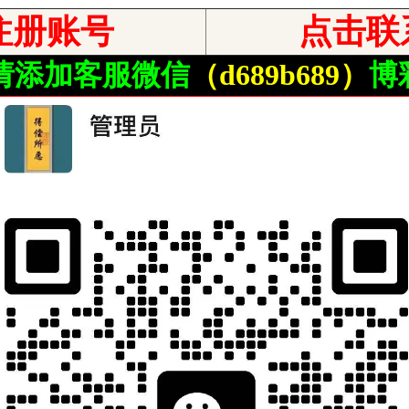
注册账号
点击联
请添加客服微信
（d689b689）
博