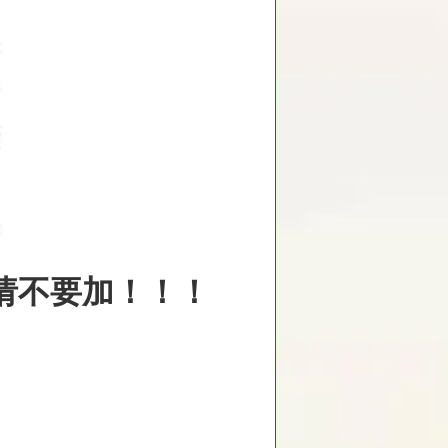
请不要加！！！