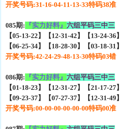
开奖号码:31-16-04-11-13-33特码38准
085期:
『实力好料』
六组平码三中三
【05-13-22】【12-31-42】【13-24-36】
【06-25-34】【18-28-30】【03-18-31】
开奖号码:42-24-29-48-13-30特码03错
086期:
『实力好料』
六组平码三中三
【01-18-23】【12-31-27】【21-17-27】
【09-23-37】【07-27-37】【12-31-49】
开奖号码:00-00-00-00-00-00特码00准