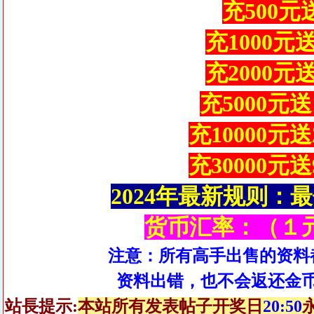
充500元
充1000元送
充2000元送
充5000元送
充10000元送
充30000元送
2024年最新规则：
货币汇率：（１元
注意：所有高手出售的资料
资料出错，也不会返还金
站長提示:
本站所有发表帖子开奖日
20:50