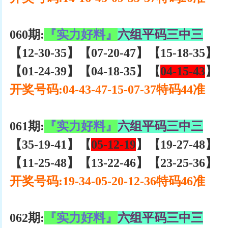
060期:
『实力好料』
六组平码三中三
【12-30-35】【07-20-47】【15-18-35】
【01-24-39】【04-18-35】【
04-15-43
】
开奖号码:04-43-47-15-07-37特码44准
061期:
『实力好料』
六组平码三中三
【35-19-41】【
05-12-19
】【19-27-48】
【11-25-48】【13-22-46】【23-25-36】
开奖号码:19-34-05-20-12-36特码46准
062期:
『实力好料』
六组平码三中三