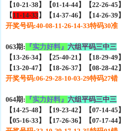
【10-21-38】【01-14-44】【22-26-45】
【
11-14-33
】【14-37-46】【14-26-39】
开奖号码:40-08-11-26-14-33特码30准
063期:
『实力好料』
六组平码三中三
【13-26-34】【25-40-21】【18-29-49】
【13-20-47】【18-26-37】【08-28-42】
开奖号码:06-29-28-10-03-29特码27错
064期:
『实力好料』
六组平码三中三
【14-25-48】【19-23-42】【07-14-45】
【05-16-33】【17-26-36】【07-17-44】