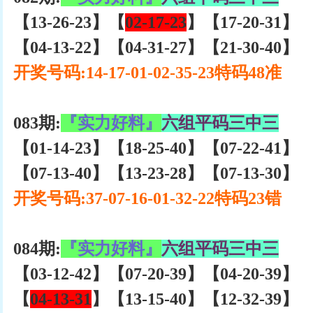
【13-26-23】【
02-17-23
】【17-20-31】
【04-13-22】【04-31-27】【21-30-40】
开奖号码:14-17-01-02-35-23特码48准
083期:
『实力好料』
六组平码三中三
【01-14-23】【18-25-40】【07-22-41】
【07-13-40】【13-23-28】【07-13-30】
开奖号码:37-07-16-01-32-22特码23错
084期:
『实力好料』
六组平码三中三
【03-12-42】【07-20-39】【04-20-39】
【
04-13-31
】【13-15-40】【12-32-39】