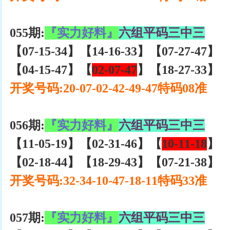
055期:
『实力好料』
六组平码三中三
【07-15-34】【14-16-33】【07-27-47】
【04-15-47】【
02-07-47
】【18-27-33】
开奖号码:20-07-02-42-49-47特码08准
056期:
『实力好料』
六组平码三中三
【11-05-19】【02-31-46】【
10-11-18
】
【02-18-44】【18-29-43】【07-21-38】
开奖号码:32-34-10-47-18-11特码33准
057期:
『实力好料』
六组平码三中三