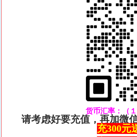
货币汇率：（１
请考虑好要充值，再加微
充300元