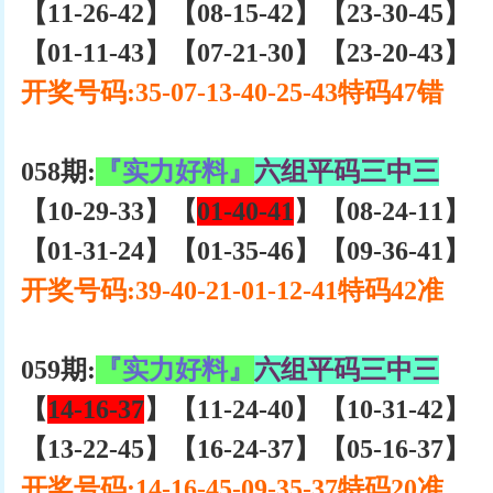
【11-26-42】【08-15-42】【23-30-45】
【01-11-43】【07-21-30】【23-20-43】
开奖号码:35-07-13-40-25-43特码47错
058期:
『实力好料』
六组平码三中三
【10-29-33】【
01-40-41
】【08-24-11】
【01-31-24】【01-35-46】【09-36-41】
开奖号码:39-40-21-01-12-41特码42准
059期:
『实力好料』
六组平码三中三
【
14-16-37
】【11-24-40】【10-31-42】
【13-22-45】【16-24-37】【05-16-37】
开奖号码:14-16-45-09-35-37特码20准