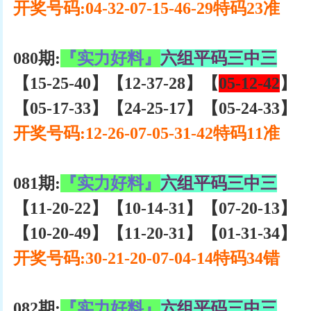
开奖号码:04-32-07-15-46-29特码23准
080期:
『实力好料』
六组平码三中三
【15-25-40】【12-37-28】【
05-12-42
】
【05-17-33】【24-25-17】【05-24-33】
开奖号码:12-26-07-05-31-42特码11准
081期:
『实力好料』
六组平码三中三
【11-20-22】【10-14-31】【07-20-13】
【10-20-49】【11-20-31】【01-31-34】
开奖号码:30-21-20-07-04-14特码34错
082期:
『实力好料』
六组平码三中三