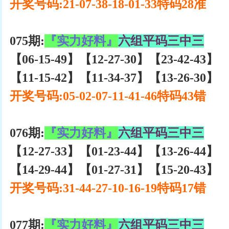
开奖号码:21-07-38-18-01-33特码28准
075期:
『实力好料』
六组平码三中三
【06-15-49】【12-27-30】【23-42-43】
【11-15-42】【11-34-37】【13-26-30】
开奖号码:05-02-07-11-41-46特码43错
076期:
『实力好料』
六组平码三中三
【12-27-33】【01-23-44】【13-26-44】
【14-29-44】【01-27-31】【15-20-43】
开奖号码:31-44-27-10-16-19特码17错
077期:
『实力好料』
六组平码三中三