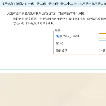
提示信息 »
博彩之家.一码中特.二码中特.三码中特.二中二.三中三.平特一肖.平特二
您没有登录或者您没有权限访问此页面，可能有如下几个原因:
读取数据错误,原因：您要访问的链接无效,可能链接不完整,或数据已被删除
您还不是论坛会员,请先登录论坛
登录
用户名
Email
密 码
隐身登录