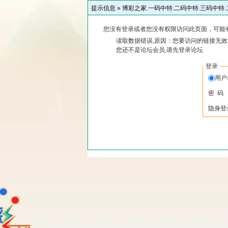
提示信息 »
博彩之家.一码中特.二码中特.三码中特.
您没有登录或者您没有权限访问此页面，可能
读取数据错误,原因：您要访问的链接无效,
您还不是论坛会员,请先登录论坛
登录
用
密 码
隐身登