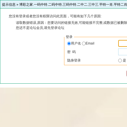
提示信息 »
博彩之家.一码中特.二码中特.三码中特.二中二.三中三.平特一肖.平特二
您没有登录或者您没有权限访问此页面，可能有如下几个原因:
读取数据错误,原因：您要访问的链接无效,可能链接不完整,或数据已被删除
您还不是论坛会员,请先登录论坛
登录
用户名
Email
密 码
隐身登录