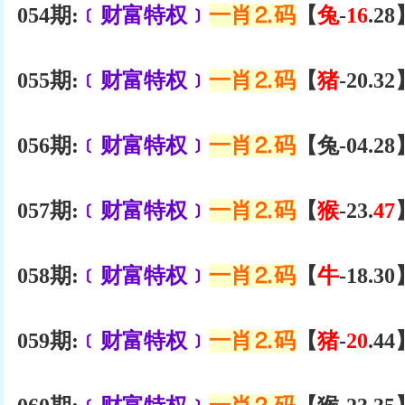
054期:
﹝财富特权﹞
一肖⒉码
【
兔
-
16
.2
055期:
﹝财富特权﹞
一肖⒉码
【
猪
-20.
056期:
﹝财富特权﹞
一肖⒉码
【兔-04.2
057期:
﹝财富特权﹞
一肖⒉码
【
猴
-23.
47
058期:
﹝财富特权﹞
一肖⒉码
【
牛
-18.
059期:
﹝财富特权﹞
一肖⒉码
【
猪
-
20
.4