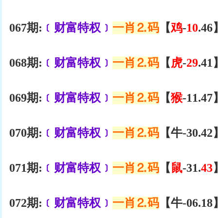
067期:
﹝财富特权﹞
一肖⒉码
【
鸡
-
10
.4
068期:
﹝财富特权﹞
一肖⒉码
【
虎
-
29
.4
069期:
﹝财富特权﹞
一肖⒉码
【
猴
-11.
070期:
﹝财富特权﹞
一肖⒉码
【牛-30.4
071期:
﹝财富特权﹞
一肖⒉码
【
鼠
-31.
43
072期:
﹝财富特权﹞
一肖⒉码
【牛-06.1