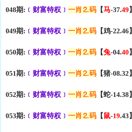
048期:
﹝财富特权﹞
一肖⒉码
【
马
-37.
49
049期:
﹝财富特权﹞
一肖⒉码
【鸡-22.4
050期:
﹝财富特权﹞
一肖⒉码
【
兔
-04.
40
051期:
﹝财富特权﹞
一肖⒉码
【猪-08.3
052期:
﹝财富特权﹞
一肖⒉码
【蛇-14.3
053期:
﹝财富特权﹞
一肖⒉码
【
鼠
-
19
.4