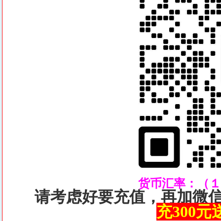
货币汇率：（１
请考虑好要充值，再加微
充300元