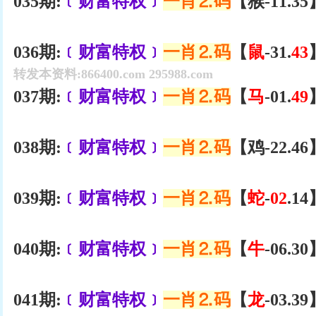
035期:
﹝财富特权﹞
一肖⒉码
【猴-11.3
036期:
﹝财富特权﹞
一肖⒉码
【
鼠
-31.
43
转发本资料:866400.com 295988.com
037期:
﹝财富特权﹞
一肖⒉码
【
马
-01.
49
038期:
﹝财富特权﹞
一肖⒉码
【鸡-22.4
039期:
﹝财富特权﹞
一肖⒉码
【
蛇
-
02
.1
040期:
﹝财富特权﹞
一肖⒉码
【
牛
-06.
041期:
﹝财富特权﹞
一肖⒉码
【
龙
-03.