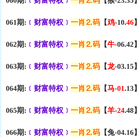
060期:
﹝财富特权﹞
一肖⒉码
【猴-23.3
061期:
﹝财富特权﹞
一肖⒉码
【
鸡
-10.
46
062期:
﹝财富特权﹞
一肖⒉码
【
牛
-06.
063期:
﹝财富特权﹞
一肖⒉码
【
龙
-03.
064期:
﹝财富特权﹞
一肖⒉码
【
马
-
01
.1
065期:
﹝财富特权﹞
一肖⒉码
【
羊
-
24
.4
066期:
﹝财富特权﹞
一肖⒉码
【兔-04.1