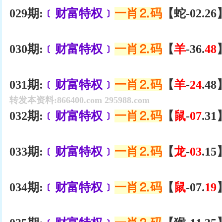
029期:
﹝财富特权﹞
一肖⒉码
【蛇-02.2
030期:
﹝财富特权﹞
一肖⒉码
【
羊
-36.
48
031期:
﹝财富特权﹞
一肖⒉码
【
羊
-
24
.4
转发本资料:866400.com 295988.com
032期:
﹝财富特权﹞
一肖⒉码
【
鼠
-
07
.3
033期:
﹝财富特权﹞
一肖⒉码
【
龙
-
03
.1
034期:
﹝财富特权﹞
一肖⒉码
【
鼠
-07.
19