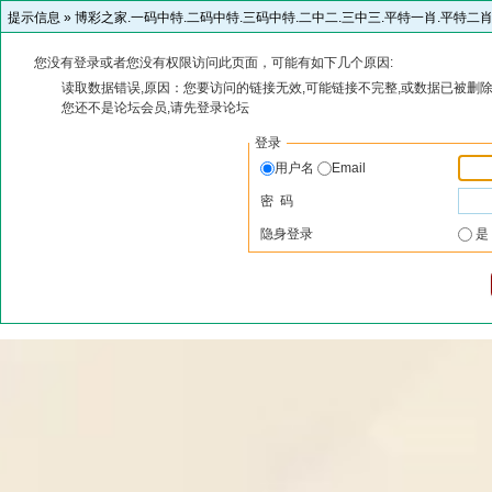
提示信息 »
博彩之家.一码中特.二码中特.三码中特.二中二.三中三.平特一肖.平特二
您没有登录或者您没有权限访问此页面，可能有如下几个原因:
读取数据错误,原因：您要访问的链接无效,可能链接不完整,或数据已被删除
您还不是论坛会员,请先登录论坛
登录
用户名
Email
密 码
隐身登录