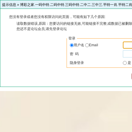
提示信息 »
博彩之家.一码中特.二码中特.三码中特.二中二.三中三.平特一肖.平特二
您没有登录或者您没有权限访问此页面，可能有如下几个原因:
读取数据错误,原因：您要访问的链接无效,可能链接不完整,或数据已被删除
您还不是论坛会员,请先登录论坛
登录
用户名
Email
密 码
隐身登录