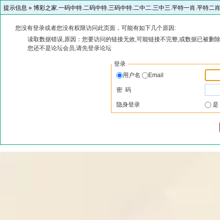
提示信息 »
博彩之家.一码中特.二码中特.三码中特.二中二.三中三.平特一肖.平特二
您没有登录或者您没有权限访问此页面，可能有如下几个原因:
读取数据错误,原因：您要访问的链接无效,可能链接不完整,或数据已被删除
您还不是论坛会员,请先登录论坛
登录
用户名
Email
密 码
隐身登录