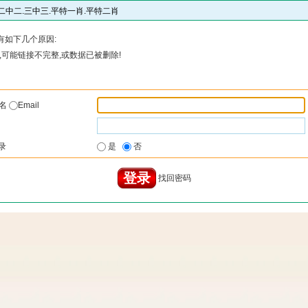
二中二.三中三.平特一肖.平特二肖
有如下几个原因:
可能链接不完整,或数据已被删除!
户名
Email
录
是
否
找回密码