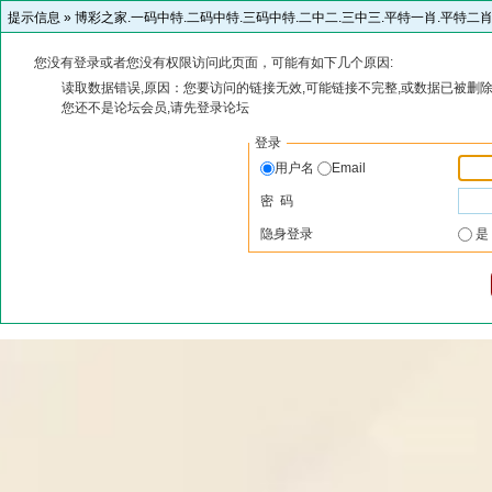
提示信息 »
博彩之家.一码中特.二码中特.三码中特.二中二.三中三.平特一肖.平特二
您没有登录或者您没有权限访问此页面，可能有如下几个原因:
读取数据错误,原因：您要访问的链接无效,可能链接不完整,或数据已被删除
您还不是论坛会员,请先登录论坛
登录
用户名
Email
密 码
隐身登录