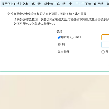
提示信息 »
博彩之家.一码中特.二码中特.三码中特.二中二.三中三.平特一肖.平特二
您没有登录或者您没有权限访问此页面，可能有如下几个原因:
读取数据错误,原因：您要访问的链接无效,可能链接不完整,或数据已被删除
您还不是论坛会员,请先登录论坛
登录
用户名
Email
密 码
隐身登录