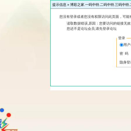
提示信息 »
博彩之家.一码中特.二码中特.三码中特.
您没有登录或者您没有权限访问此页面，可能
读取数据错误,原因：您要访问的链接无效,
您还不是论坛会员,请先登录论坛
登录
用
密 码
隐身登