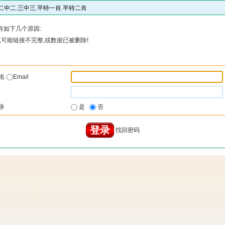
二中二.三中三.平特一肖.平特二肖
有如下几个原因:
可能链接不完整,或数据已被删除!
户名
Email
录
是
否
找回密码