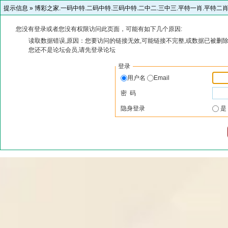
提示信息 »
博彩之家.一码中特.二码中特.三码中特.二中二.三中三.平特一肖.平特二
您没有登录或者您没有权限访问此页面，可能有如下几个原因:
读取数据错误,原因：您要访问的链接无效,可能链接不完整,或数据已被删除
您还不是论坛会员,请先登录论坛
登录
用户名
Email
密 码
隐身登录