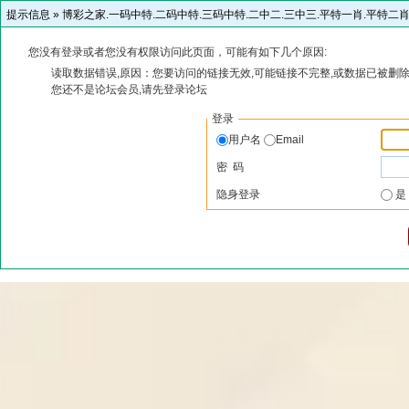
提示信息 »
博彩之家.一码中特.二码中特.三码中特.二中二.三中三.平特一肖.平特二
您没有登录或者您没有权限访问此页面，可能有如下几个原因:
读取数据错误,原因：您要访问的链接无效,可能链接不完整,或数据已被删除
您还不是论坛会员,请先登录论坛
登录
用户名
Email
密 码
隐身登录