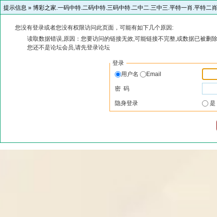
提示信息 »
博彩之家.一码中特.二码中特.三码中特.二中二.三中三.平特一肖.平特二
您没有登录或者您没有权限访问此页面，可能有如下几个原因:
读取数据错误,原因：您要访问的链接无效,可能链接不完整,或数据已被删除
您还不是论坛会员,请先登录论坛
登录
用户名
Email
密 码
隐身登录